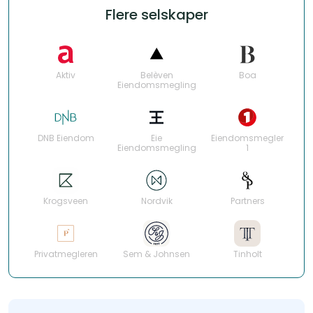
Flere selskaper
Aktiv
Belèven
Boa
Eiendomsmegling
DNB Eiendom
Eie
Eiendomsmegler
Eiendomsmegling
1
Krogsveen
Nordvik
Partners
Privatmegleren
Sem & Johnsen
Tinholt